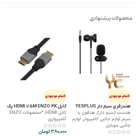
محصولات پیشنهادی
اتمام موجودی
اتمام موجودی
ا
هندزفری سیم دار YESPLUS
کابل HDMI 1/5M ENZO 4K پک
کابل 3M
هدست (سیم دار)
,
هدفون با
کابل HDMI
,
*محصولات ENZO
کاب
YS-113
طلقی
سیم
,
لوازم جانبی کامپیوتر
,
لوازم
کامپیوتری
کا
جانبی موبایل
380,000
تومان
00