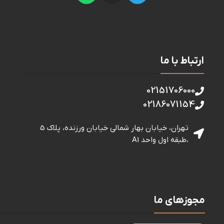
ارتباط با ما
02151706000
02186071154
تهران، خیابان بهار شمالی خيابان ورزنده، پلاک 5
،طبقه اول واحد A1
مجوزهای ما