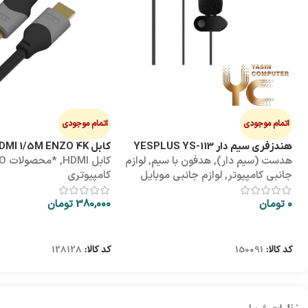
اتمام موجودی
اتمام موجودی
هندزفری سیم دار YESPLUS YS-113
کابل HDMI 1/5M ENZO 4K پک طلقی
هدست (سیم دار)
,
هدفون با سیم
,
لوازم
کابل HDMI
,
*محص
جانبی کامپیوتر
,
لوازم جانبی موبایل
کامپیوتری
0
تومان
380,000
تومان
اطلاعات بیشتر
اطلاعات بیشتر
کد کالا:
150091
کد کالا:
128128