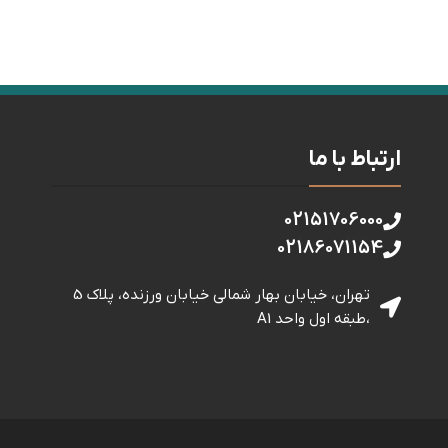
ارتباط با ما
02151706000
02186071154
تهران، خیابان بهار شمالی خيابان ورزنده، پلاک 5
،طبقه اول واحد A1