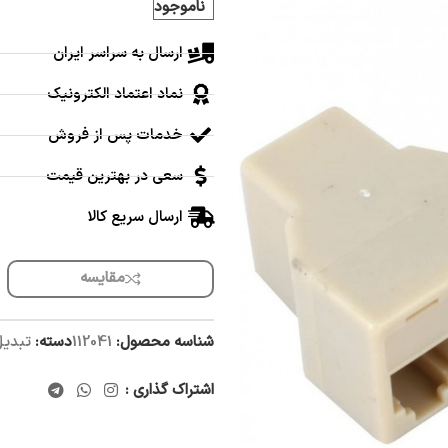
ناموجود
ارسال به سراسر ایران
نماد اعتماد الکترونیک
خدمات پس از فروش
سعی در بهترین قیمت
ارسال سریع کالا
مقایسه
شناسه محصول:
112041
دسته:
تبدیل
اشتراک گذاری :