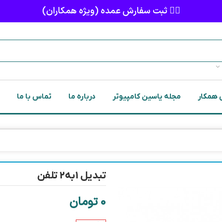
👈🏻 ثبت سفارش عمده (ویژه همکاران)
 همکار
مجله یاسین کامپیوتر
درباره ما
تماس با ما
تبديل 1به2 تلفن
0
تومان