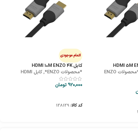
هاب
ه
0
اتمام موجودی
کابل HDMI 10M ENZO 4K
*محصولات ENZO
*محصولات ENZO*
,
کابل HDMI
ک
920,000
تومان
ن
اطلاعات بیشتر
کد کالا:
128129