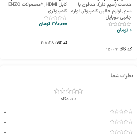
هدست (سیم دار)
,
هدفون با
کابل HDMI
,
*محصولات ENZO
کاب
YS-113
طلقی
سیم
,
لوازم جانبی کامپیوتر
,
لوازم
کامپیوتری
کا
جانبی موبایل
380,000
تومان
00
0
تومان
اطلاعات بیشتر
اطلاعات بیشتر
کد کالا:
128128
کد
کد کالا:
150091
نظرات شما
0 دیدگاه
0
0
0