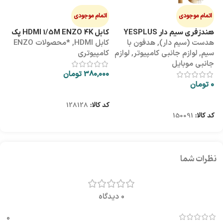
اتمام موجودی
اتمام موجودی
ا
هندزفری سیم دار YESPLUS
کابل HDMI 1/5M ENZO 4K پک
کابل 3M
هدست (سیم دار)
,
هدفون با
کابل HDMI
,
*محصولات ENZO
کاب
YS-113
طلقی
سیم
,
لوازم جانبی کامپیوتر
,
لوازم
کامپیوتری
کا
جانبی موبایل
380,000
تومان
00
0
تومان
اطلاعات بیشتر
اطلاعات بیشتر
کد کالا:
128128
کد
کد کالا:
150091
نظرات شما
0 دیدگاه
0