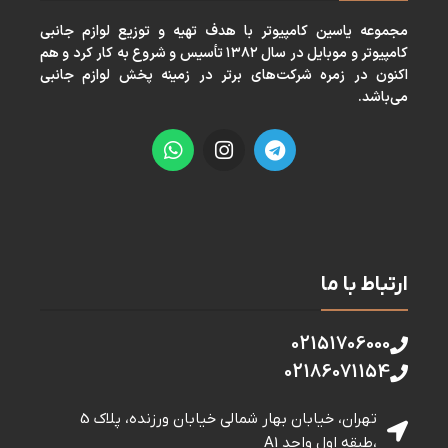
مجموعه ياسين كامپيوتر با هدف تهيه و توزيع لوازم جانبی
كامپيوتر و موبايل در سال ١٣٨٢ تأسيس و شروع به كار كرد و هم
اكنون در زمره شركت‌های برتر در زمينه پخش لوازم جانبی
می‌باشد.
ارتباط با ما
02151706000
02186071154
تهران، خیابان بهار شمالی خيابان ورزنده، پلاک 5
،طبقه اول واحد A1