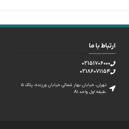
ارتباط با ما
02151706000
02186071154
تهران، خیابان بهار شمالی خيابان ورزنده، پلاک 5
،طبقه اول واحد A1