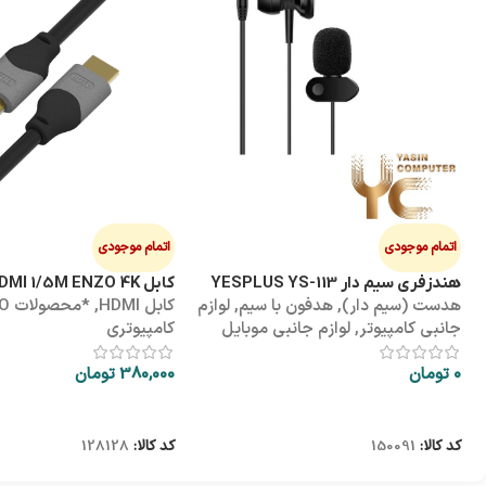
اتمام موجودی
اتمام موجودی
هندزفری سیم دار YESPLUS YS-113
کابل HDMI 1/5M ENZO 4K پک طلقی
هدست (سیم دار)
,
هدفون با سیم
,
لوازم
کابل HDMI
,
*محص
جانبی کامپیوتر
,
لوازم جانبی موبایل
کامپیوتری
0
تومان
380,000
تومان
اطلاعات بیشتر
اطلاعات بیشتر
کد کالا:
150091
کد کالا:
128128