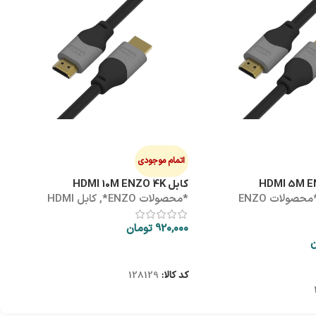
هاب
ه
0
اتمام موجودی
کابل HDMI 10M ENZO 4K
*محصولات ENZO
*محصولات ENZO*
,
کابل HDMI
ک
920,000
تومان
ن
اطلاعات بیشتر
کد کالا:
128129