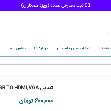
👈🏻 ثبت سفارش عمده (ویژه همکاران)
 همکار
مجله یاسین کامپیوتر
درباره ما
تماس با ما
تبدیل USB TO HDMI,VGA صدادار
600,000
تومان