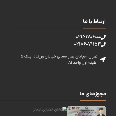
ارتباط با ما
02151706000
02186071154
تهران، خیابان بهار شمالی خيابان ورزنده، پلاک 5
،طبقه اول واحد A1
مجوزهای ما