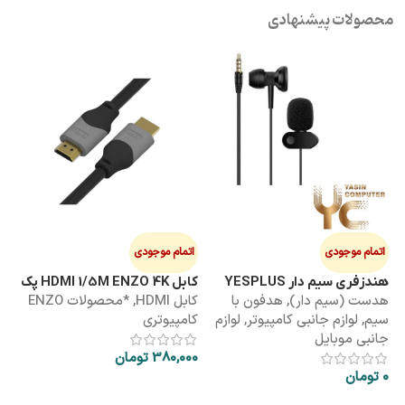
محصولات پیشنهادی
اتمام موجودی
اتمام موجودی
ا
هندزفری سیم دار YESPLUS
کابل HDMI 1/5M ENZO 4K پک
کابل 3M
هدست (سیم دار)
,
هدفون با
کابل HDMI
,
*محصولات ENZO
کاب
YS-113
طلقی
سیم
,
لوازم جانبی کامپیوتر
,
لوازم
کامپیوتری
کا
جانبی موبایل
380,000
تومان
00
0
تومان
اطلاعات بیشتر
اطلاعات بیشتر