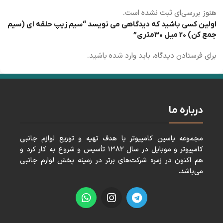
هنوز بررسی‌ای ثبت نشده است.
اولین کسی باشید که دیدگاهی می نویسد “سیم زیپ حلقه ای (سیم
جمع کن) 20 میل 30متری”
برای فرستادن دیدگاه، باید
وارد شده
باشید.
درباره ما
مجموعه ياسين كامپيوتر با هدف تهيه و توزيع لوازم جانبی
كامپيوتر و موبايل در سال ١٣٨٢ تأسيس و شروع به كار كرد و
هم اكنون در زمره شركت‌های برتر در زمينه پخش لوازم جانبی
می‌باشد.