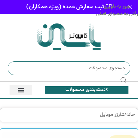
👈🏻 ثبت سفارش عمده (ویژه همکاران)
عبور به ناوبری
رفتن به محتوای اصلی
دسته‌بندی محصولات
خانه
/
شارژر موبایل