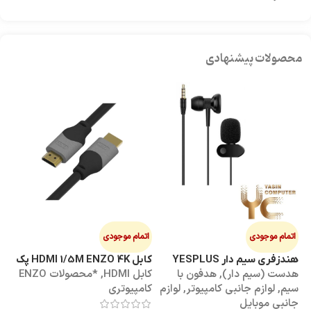
محصولات پیشنهادی
اتمام موجودی
اتمام موجودی
ا
هندزفری سیم دار YESPLUS
کابل HDMI 1/5M ENZO 4K پک
کابل 3M
هدست (سیم دار)
,
هدفون با
کابل HDMI
,
*محصولات ENZO
کاب
YS-113
طلقی
سیم
,
لوازم جانبی کامپیوتر
,
لوازم
کامپیوتری
کا
جانبی موبایل