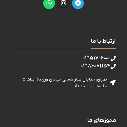
ارتباط با ما
02151706000
02186071154
تهران، خیابان بهار شمالی خيابان ورزنده، پلاک 5
،طبقه اول واحد A1
مجوزهای ما