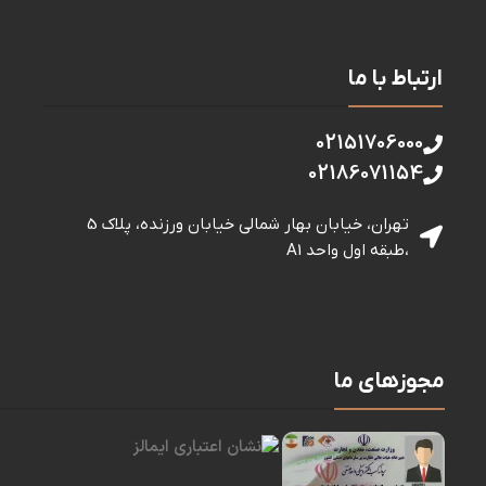
ارتباط با ما
02151706000
02186071154
تهران، خیابان بهار شمالی خيابان ورزنده، پلاک 5
،طبقه اول واحد A1
مجوزهای ما