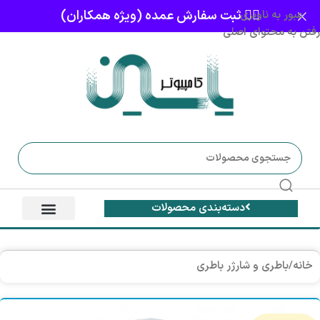
👈🏻 ثبت سفارش عمده (ویژه همکاران)
عبور به ناوبری
رفتن به محتوای اصلی
دسته‌بندی محصولات
خانه
/
باطری و شارژر باطری