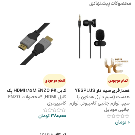
محصولات پیشنهادی
اتمام موجودی
اتمام موجودی
ا
هندزفری سیم دار YESPLUS
کابل HDMI 1/5M ENZO 4K پک
کابل 3M
هدست (سیم دار)
,
هدفون با
کابل HDMI
,
*محصولات ENZO
کاب
YS-113
طلقی
سیم
,
لوازم جانبی کامپیوتر
,
لوازم
کامپیوتری
کا
جانبی موبایل
380,000
تومان
00
0
تومان
اطلاعات بیشتر
اطلاعات بیشتر
کد کالا:
128128
کد