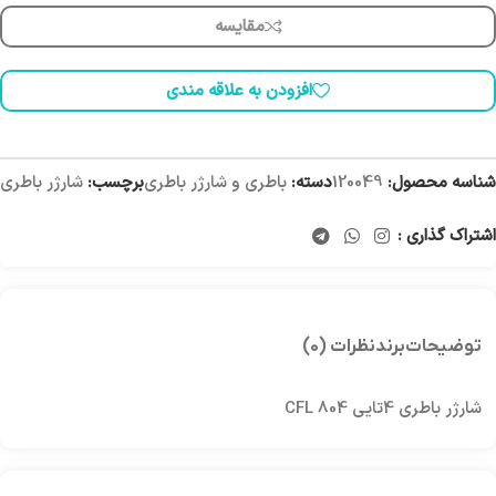
مقایسه
افزودن به علاقه مندی
شناسه محصول:
120049
دسته:
باطری و شارژر باطری
برچسب:
شارژر باطری
اشتراک گذاری :
توضیحات
برند
نظرات (0)
شارژر باطری 4تایی CFL 804