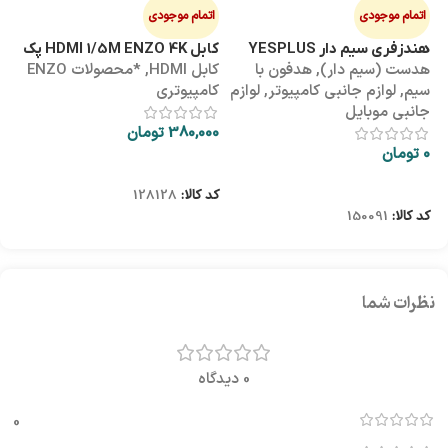
اتمام موجودی
اتمام موجودی
ا
هندزفری سیم دار YESPLUS
کابل HDMI 1/5M ENZO 4K پک
کابل 3M
هدست (سیم دار)
,
هدفون با
کابل HDMI
,
*محصولات ENZO
کاب
YS-113
طلقی
سیم
,
لوازم جانبی کامپیوتر
,
لوازم
کامپیوتری
کا
جانبی موبایل
380,000
تومان
00
0
تومان
اطلاعات بیشتر
اطلاعات بیشتر
کد کالا:
128128
کد
کد کالا:
150091
نظرات شما
0 دیدگاه
0