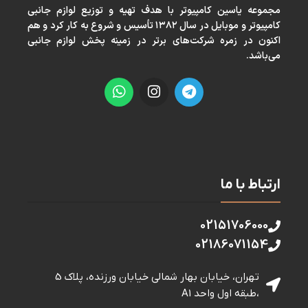
مجموعه ياسين كامپيوتر با هدف تهيه و توزيع لوازم جانبی
كامپيوتر و موبايل در سال ١٣٨٢ تأسيس و شروع به كار كرد و هم
اكنون در زمره شركت‌های برتر در زمينه پخش لوازم جانبی
می‌باشد.
ارتباط با ما
02151706000
02186071154
تهران، خیابان بهار شمالی خيابان ورزنده، پلاک 5
،طبقه اول واحد A1