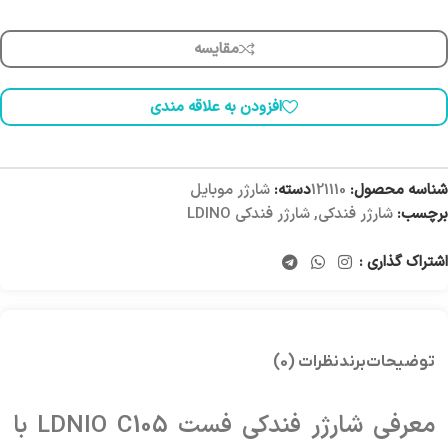
مقایسه
افزودن به علاقه مندی
شناسه محصول:
121110
دسته:
شارژر موبایل
برچسب:
شارژر فندکی
,
شارژر فندکی LDINO
اشتراک گذاری :
توضیحات
برند
نظرات (0)
معرفی شارژر فندکی فست LDNIO C105 با