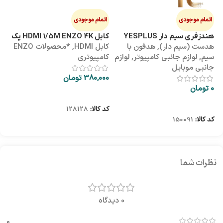
اتمام موجودی
اتمام موجودی
ا
هندزفری سیم دار YESPLUS
کابل HDMI 1/5M ENZO 4K پک
کابل 3M
هدست (سیم دار)
,
هدفون با
کابل HDMI
,
*محصولات ENZO
کاب
YS-113
طلقی
سیم
,
لوازم جانبی کامپیوتر
,
لوازم
کامپیوتری
کا
جانبی موبایل
380,000
تومان
00
0
تومان
اطلاعات بیشتر
اطلاعات بیشتر
کد کالا:
128128
کد
کد کالا:
150091
نظرات شما
0 دیدگاه
0