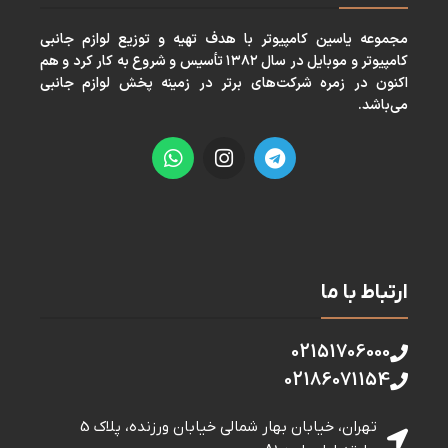
مجموعه ياسين كامپيوتر با هدف تهيه و توزيع لوازم جانبی
كامپيوتر و موبايل در سال ١٣٨٢ تأسيس و شروع به كار كرد و هم
اكنون در زمره شركت‌های برتر در زمينه پخش لوازم جانبی
می‌باشد.
ارتباط با ما
02151706000
02186071154
تهران، خیابان بهار شمالی خيابان ورزنده، پلاک 5