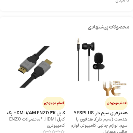
با مبدل
محصولات پیشنهادی
اتمام موجودی
اتمام موجودی
ا
هندزفری سیم دار YESPLUS
کابل HDMI 1/5M ENZO 4K پک
کابل 3M
هدست (سیم دار)
,
هدفون با
کابل HDMI
,
*محصولات ENZO
کاب
YS-113
طلقی
سیم
,
لوازم جانبی کامپیوتر
,
لوازم
کامپیوتری
کا
جانبی موبایل