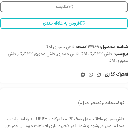
مقایسه
افزودن به علاقه مندی
شناسه محصول:
124169
دسته:
فلش مموری DM
برچسب:
فلش 32 گیگ DM
,
فلش مموری
,
فلش مموری 32 گیگ
,
فلش
مموری DM
اشتراک گذاری :
توضیحات
برند
نظرات (0)
فلش‌مموری «DM» مدل «PD090 » با درگاه USB3.0 به رایانه و لپتاپ
شما متصل می‌شود و شما را در ذخیره‌سازی اطلاعات مهمتان همراهی