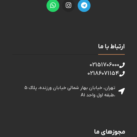
ارتباط با ما
02151706000
02186071154
تهران، خیابان بهار شمالی خيابان ورزنده، پلاک 5
،طبقه اول واحد A1
مجوزهای ما