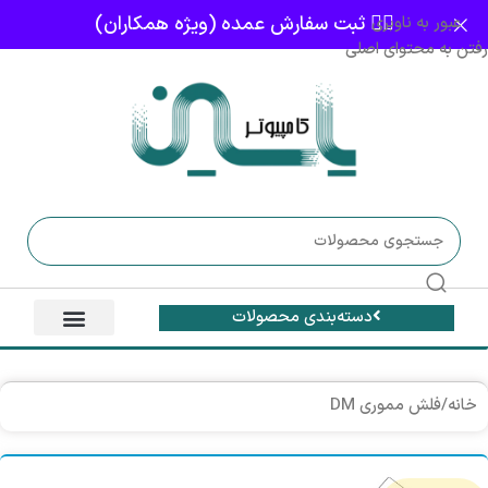
👈🏻 ثبت سفارش عمده (ویژه همکاران)
عبور به ناوبری
رفتن به محتوای اصلی
دسته‌بندی محصولات
خانه
/
فلش مموری DM