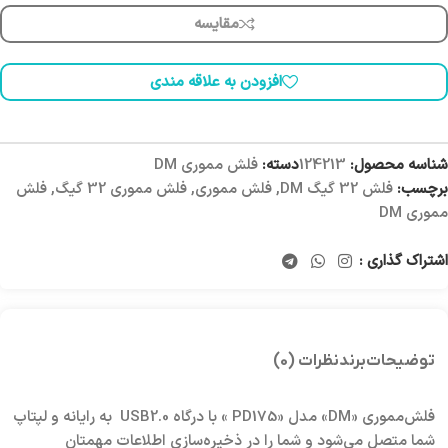
مقایسه
افزودن به علاقه مندی
شناسه محصول:
124213
دسته:
فلش مموری DM
برچسب:
فلش 32 گیگ DM
,
فلش مموری
,
فلش مموری 32 گیگ
,
فلش
مموری DM
اشتراک گذاری :
توضیحات
برند
نظرات (0)
فلش‌مموری «DM» مدل «PD175 » با درگاه USB2.0 به رایانه و لپتاپ
شما متصل می‌شود و شما را در ذخیره‌سازی اطلاعات مهمتان