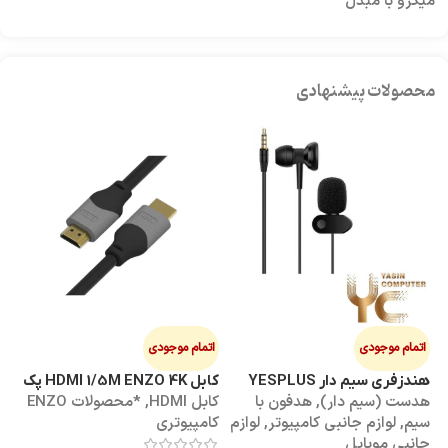
میکرو با مبدل
محصولات پیشنهادی
اتمام موجودی
اتمام موجودی
ا
هندزفری سیم دار YESPLUS
کابل HDMI 1/5M ENZO 4K پک
کابل 3M
هدست (سیم دار)
,
هدفون با
کابل HDMI
,
*محصولات ENZO
کاب
YS-113
طلقی
سیم
,
لوازم جانبی کامپیوتر
,
لوازم
کامپیوتری
کا
جانبی موبایل