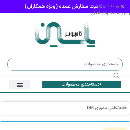
👈🏻 ثبت سفارش عمده (ویژه همکاران)
عبور به ناوبری
رفتن به محتوای اصلی
دسته‌بندی محصولات
خانه
/
فلش مموری DM