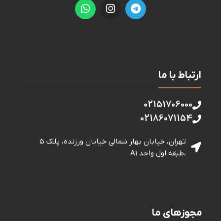
ارتباط با ما
02151706000
02186071154
تهران، خیابان بهار شمالی خيابان ورزنده، پلاک 5
،طبقه اول واحد A1
مجوزهای ما