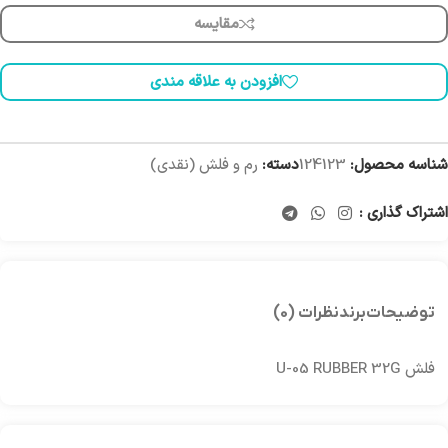
مقایسه
افزودن به علاقه مندی
شناسه محصول:
124123
دسته:
رم و فلش (نقدی)
اشتراک گذاری :
توضیحات
برند
نظرات (0)
فلش U-05 RUBBER 32G