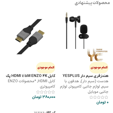
محصولات پیشنهادی
اتمام موجودی
اتمام موجودی
ا
هندزفری سیم دار YESPLUS
کابل HDMI 1/5M ENZO 4K پک
کابل 3M
هدست (سیم دار)
,
هدفون با
کابل HDMI
,
*محصولات ENZO
کاب
YS-113
طلقی
سیم
,
لوازم جانبی کامپیوتر
,
لوازم
کامپیوتری
کا
جانبی موبایل
380,000
تومان
00
0
تومان
اطلاعات بیشتر
اطلاعات بیشتر
کد کالا:
128128
کد