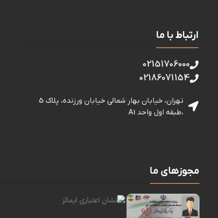
ارتباط با ما
02151706000
02186071154
تهران، خیابان بهار شمالی خيابان ورزنده، پلاک 5
،طبقه اول واحد A1
مجوزهای ما