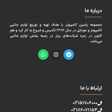
درباره ما
مجموعه ياسين كامپيوتر با هدف تهيه و توزيع لوازم جانبی
كامپيوتر و موبايل در سال ١٣٨٢ تأسيس و شروع به كار كرد و هم
اكنون در زمره شركت‌های برتر در زمينه پخش لوازم جانبی
می‌باشد.
ارتباط با ما
02151706000
02186071154