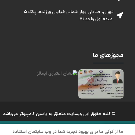
تهران، خیابان بهار شمالی خيابان ورزنده، پلاک 5
،طبقه اول واحد A1
مجوزهای ما
© کلیه حقوق این وبسایت متعلق به یاسین کامپیوتر می‌باشد
ما از کوکی ها برای بهبود تجربه شما در وب سایتمان استفاده