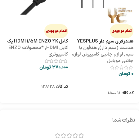
اتمام موجودی
اتمام موجودی
ا
هندزفری سیم دار YESPLUS
کابل HDMI 1/5M ENZO 4K پک
کابل 3M
هدست (سیم دار)
,
هدفون با
کابل HDMI
,
*محصولات ENZO
کاب
YS-113
طلقی
سیم
,
لوازم جانبی کامپیوتر
,
لوازم
کامپیوتری
کا
جانبی موبایل
380,000
تومان
00
0
تومان
اطلاعات بیشتر
اطلاعات بیشتر
کد کالا:
128128
کد
کد کالا:
150091
نظرات شما