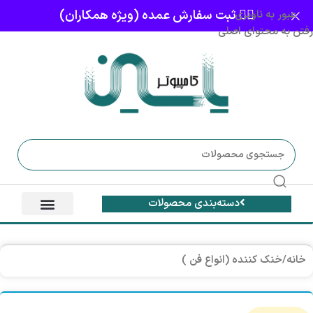
👈🏻 ثبت سفارش عمده (ویژه همکاران)
عبور به ناوبری
رفتن به محتوای اصلی
دسته‌بندی محصولات
خانه
/
خنک کننده (انواع فن )