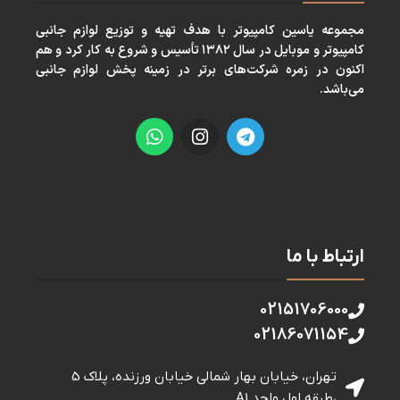
مجموعه ياسين كامپيوتر با هدف تهيه و توزيع لوازم جانبی
كامپيوتر و موبايل در سال ١٣٨٢ تأسيس و شروع به كار كرد و هم
اكنون در زمره شركت‌های برتر در زمينه پخش لوازم جانبی
می‌باشد.
ارتباط با ما
02151706000
02186071154
تهران، خیابان بهار شمالی خيابان ورزنده، پلاک 5
،طبقه اول واحد A1