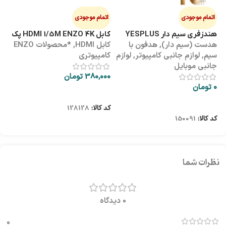
اتمام موجودی
اتمام موجودی
ا
هندزفری سیم دار YESPLUS
کابل HDMI 1/5M ENZO 4K پک
کابل 3M
هدست (سیم دار)
,
هدفون با
کابل HDMI
,
*محصولات ENZO
کاب
YS-113
طلقی
سیم
,
لوازم جانبی کامپیوتر
,
لوازم
کامپیوتری
کا
جانبی موبایل
380,000
تومان
00
0
تومان
اطلاعات بیشتر
اطلاعات بیشتر
کد کالا:
128128
کد
کد کالا:
150091
نظرات شما
0 دیدگاه
0