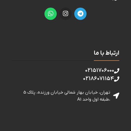
ارتباط با ما
02151706000
02186071154
تهران، خیابان بهار شمالی خيابان ورزنده، پلاک 5
،طبقه اول واحد A1