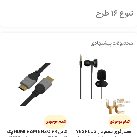
تنوع 16 طرح
محصولات پیشنهادی
اتمام موجودی
اتمام موجودی
ا
هندزفری سیم دار YESPLUS
کابل HDMI 1/5M ENZO 4K پک
کابل 3M