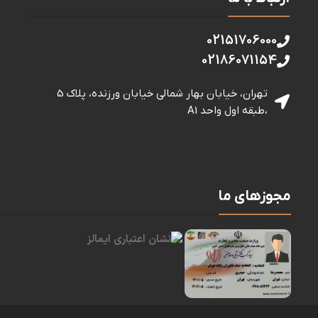
02151706000
02186071154
تهران، خیابان بهار شمالی خيابان ورزنده، پلاک 5
،طبقه اول واحد A1
مجوزهای ما