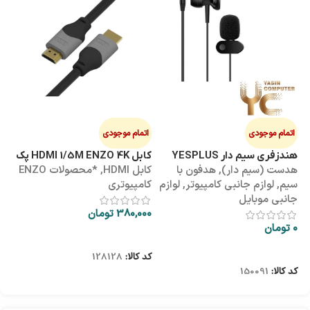
اتمام موجودی
اتمام موجودی
ا
هندزفری سیم دار YESPLUS
کابل HDMI 1/5M ENZO 4K پک
کابل 3M
هدست (سیم دار)
,
هدفون با
کابل HDMI
,
*محصولات ENZO
کاب
YS-113
طلقی
سیم
,
لوازم جانبی کامپیوتر
,
لوازم
کامپیوتری
کا
جانبی موبایل
380,000
تومان
00
0
تومان
اطلاعات بیشتر
اطلاعات بیشتر
کد کالا:
128128
کد
کد کالا:
150091