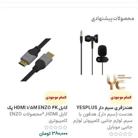
محصولات پیشنهادی
اتمام موجودی
اتمام موجودی
ا
هندزفری سیم دار YESPLUS
کابل HDMI 1/5M ENZO 4K پک
کابل 3M
هدست (سیم دار)
,
هدفون با
کابل HDMI
,
*محصولات ENZO
کاب
YS-113
طلقی
سیم
,
لوازم جانبی کامپیوتر
,
لوازم
کامپیوتری
کا
جانبی موبایل
380,000
تومان
00