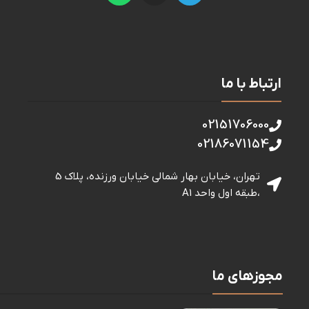
ارتباط با ما
02151706000
02186071154
تهران، خیابان بهار شمالی خيابان ورزنده، پلاک 5
،طبقه اول واحد A1
مجوزهای ما