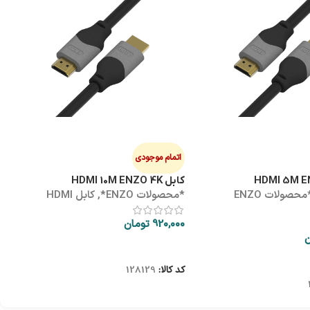
هاب
ه
0
اتمام موجودی
کابل HDMI 10M ENZO 4K
*محصولات ENZO
*محصولات ENZO*
,
کابل HDMI
ک
920,000
تومان
ن
اطلاعات بیشتر
کد کالا:
128129