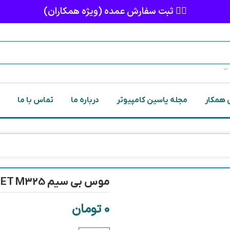
👈🏻 ثبت سفارش عمده (ویژه همکاران)
 همکار
مجله یاسین کامپیوتر
درباره ما
تماس با ما
موس بی سیم ENET M325
0
تومان