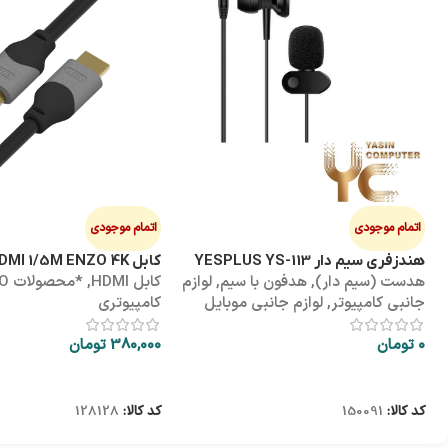
اتمام موجودی
اتمام موجودی
هندزفری سیم دار YESPLUS YS-113
کابل HDMI 1/5M ENZO 4K پک طلقی
هدست (سیم دار)
,
هدفون با سیم
,
لوازم
کابل HDMI
,
*محص
جانبی کامپیوتر
,
لوازم جانبی موبایل
کامپیوتری
0
تومان
380,000
تومان
اطلاعات بیشتر
اطلاعات بیشتر
کد کالا:
150091
کد کالا:
128128