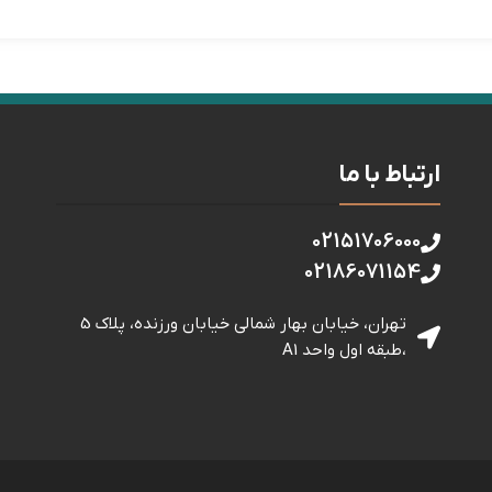
ارتباط با ما
02151706000
02186071154
تهران، خیابان بهار شمالی خيابان ورزنده، پلاک 5
،طبقه اول واحد A1