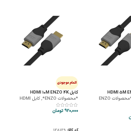
هاب
ه
0
اتمام موجودی
کابل HDMI 10M ENZO 4K
*محصولات ENZO
*محصولات ENZO*
,
کابل HDMI
ک
920,000
تومان
ن
اطلاعات بیشتر
کد کالا:
128129