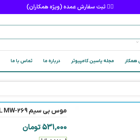
👈🏻 ثبت سفارش عمده (ویژه همکاران)
 همکار
مجله یاسین کامپیوتر
درباره ما
تماس با ما
موس بی سیم ROYAL MW-269
531,000
تومان