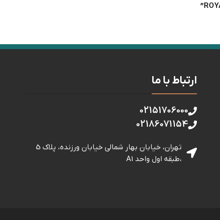
ارتباط با ما
02151706000
02186071154
تهران، خیابان بهار شمالی خيابان ورزنده، پلاک 5
،طبقه اول واحد A1