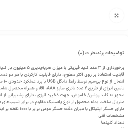
بزرگنمایی تصویر
توضیحات
برند
نظرات (0)
برخورداری از ۳ عدد کلید فیزیکی با میزان ضربه‌پذیری ۵ میلیون بار کلیک
قابلیت استفاده بر روی اکثر سطوح، دارای قابلیت کارکردن با هر دو دس
اتصال از نوع بی‌سیم توسط رابط دانگل USB با برد عملکرد حدودی ۱۰ متر
تامین انرژی از طریق ۲ عدد باتری سایز AAA، اقلام همراه محصول شامل دانگل USB
مجهز به کلید روشن/ خاموش، جهت ذخیره انرژی، دارای پشتیبانی از اتصال and Play
متریال ساخت بدنه محصول از نوع پلاستیک مقاوم در برابر آسیب‌های 
دارای حسگر اپتیکال با میزان دقت حسگر موس برابر با ۱۰۰۰ نقطه بر اینچ و فرکانس عملکرد ۲.۴ گیگاهرتز
مشخصات فنی
تعداد کلیدها