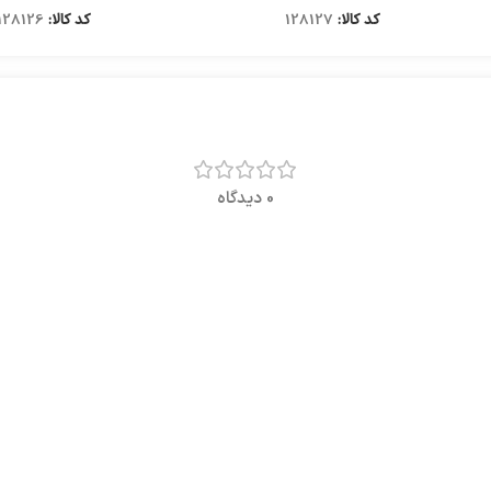
کد کالا:
128127
کد کالا:
128126
0 دیدگاه