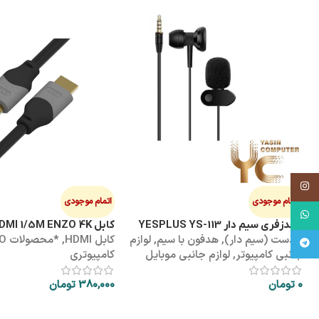
اینستاگرام
اتمام موجودی
اتمام موجودی
واتساپ
هندزفری سیم دار YESPLUS YS-113
کابل HDMI 1/5M ENZO 4K پک طلقی
هدست (سیم دار)
,
هدفون با سیم
,
لوازم
کابل HDMI
,
*محص
تلگرام
جانبی کامپیوتر
,
لوازم جانبی موبایل
کامپیوتری
0
تومان
380,000
تومان
اطلاعات بیشتر
اطلاعات بیشتر