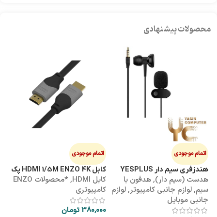
محصولات پیشنهادی
اتمام موجودی
اتمام موجودی
ا
هندزفری سیم دار YESPLUS
کابل HDMI 1/5M ENZO 4K پک
کابل 3M
هدست (سیم دار)
,
هدفون با
کابل HDMI
,
*محصولات ENZO
کاب
YS-113
طلقی
سیم
,
لوازم جانبی کامپیوتر
,
لوازم
کامپیوتری
کا
جانبی موبایل
380,000
تومان
00