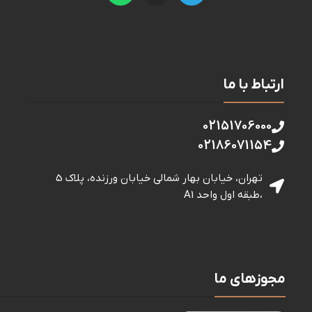
ارتباط با ما
02151706000
02186071154
تهران، خیابان بهار شمالی خيابان ورزنده، پلاک 5
،طبقه اول واحد A1
مجوزهای ما