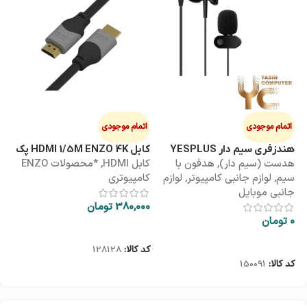
اتمام موجودی
اتمام موجودی
ا
هندزفری سیم دار YESPLUS
کابل HDMI 1/5M ENZO 4K پک
کابل 3M
هدست (سیم دار)
,
هدفون با
کابل HDMI
,
*محصولات ENZO
کاب
YS-113
طلقی
سیم
,
لوازم جانبی کامپیوتر
,
لوازم
کامپیوتری
کا
جانبی موبایل
380,000
تومان
00
0
تومان
اطلاعات بیشتر
اطلاعات بیشتر
کد کالا:
128128
کد
کد کالا:
150091