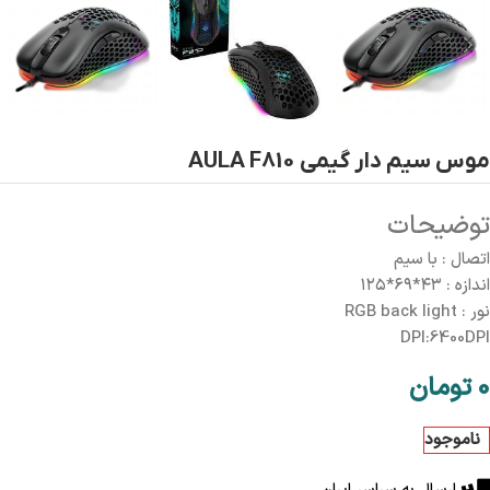
موس سیم دار گیمی AULA F810
توضیحات
اتصال : با سیم
اندازه : ۴۳*۶۹*۱۲۵
نور : RGB back light
DPI:6400DPI
0
تومان
ناموجود