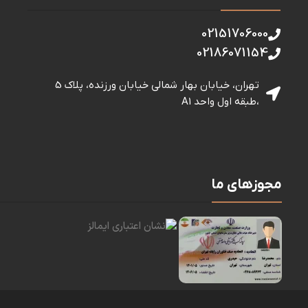
02151706000
02186071154
تهران، خیابان بهار شمالی خيابان ورزنده، پلاک 5
،طبقه اول واحد A1
مجوزهای ما