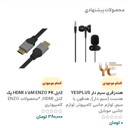
محصولات پیشنهادی
اتمام موجودی
اتمام موجودی
ا
هندزفری سیم دار YESPLUS
کابل HDMI 1/5M ENZO 4K پک
کابل 3M
هدست (سیم دار)
,
هدفون با
کابل HDMI
,
*محصولات ENZO
کاب
YS-113
طلقی
سیم
,
لوازم جانبی کامپیوتر
,
لوازم
کامپیوتری
کا
جانبی موبایل
380,000
تومان
00
0
تومان
اطلاعات بیشتر