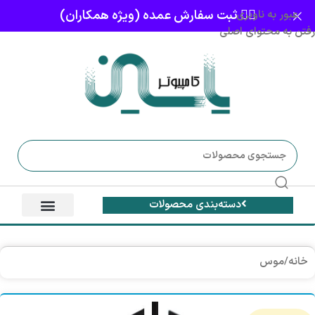
👈🏻 ثبت سفارش عمده (ویژه همکاران)
عبور به ناوبری
رفتن به محتوای اصلی
دسته‌بندی محصولات
خانه
/
موس