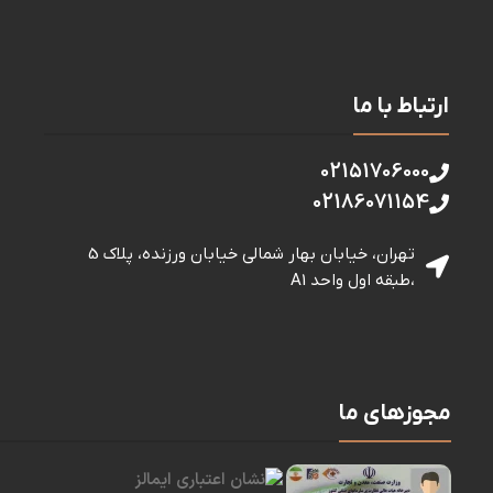
ارتباط با ما
02151706000
02186071154
تهران، خیابان بهار شمالی خيابان ورزنده، پلاک 5
،طبقه اول واحد A1
مجوزهای ما