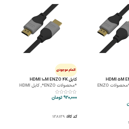
هاب
ه
0
اتمام موجودی
کابل HDMI 10M ENZO 4K
*محصولات ENZO
*محصولات ENZO*
,
کابل HDMI
ک
920,000
تومان
ن
اطلاعات بیشتر
کد کالا:
128129