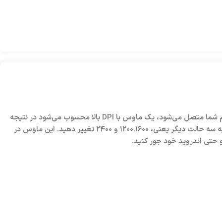
این ماوس با کمک ۶ دکمه سیستم شما را کنترل می‌کند و ۳ میلیون ضربه‌پذیری دارد. این ماوس که با یک سیم ۱.۸ متری از جنس ABS به سیستم شما متصل می‌شود، یک ماوس با DPI بالا محسوب می‌شود در نتیجه
کیفیت عالیی برای شما دارد. با کمک دکمه dpi که در زیر دکمه اسکرول قرار دارد می‌توانید دقت ماوس خود را از حالت پیش فرض یعنی 800dpi به سه حالت دیگر یعنی، ۱۲۰۰.۱۶۰۰ و ۲۴۰۰ تغییر دهید. این ماوس در