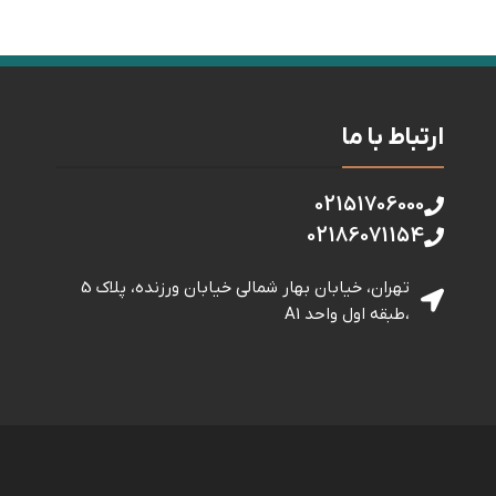
ارتباط با ما
02151706000
02186071154
تهران، خیابان بهار شمالی خيابان ورزنده، پلاک 5
،طبقه اول واحد A1