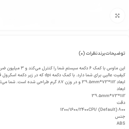
بزرگنمایی تصویر
توضیحات
برند
نظرات (0)
ابعاد 112*73*39.5mm و در وزن ۸۷ گرم طراحی شده است. شما می‌توانید این ماوس را با نسخه‌های قدیمی‌تر ویندوز چون ویندوز ۹۸ و مک و حتی اندروید خود جور کنید.
ابعاد
112*73*39.5mm
دقت
800 (Default) /1200/1600/2400CPI
جنس
ABS