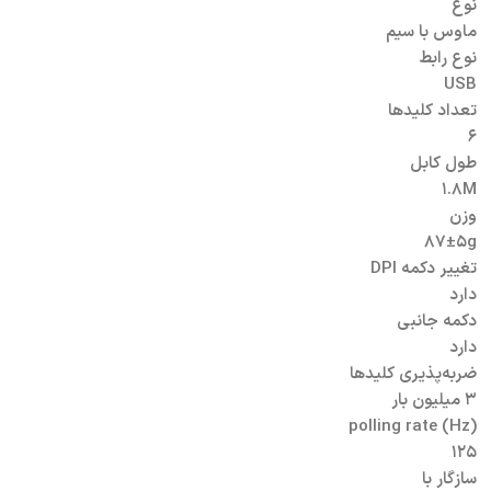
نوع
ماوس با سیم
نوع رابط
USB
تعداد کلید‌ها
۶
طول کابل
۱.۸M
وزن
۸۷±۵g
تغییر دکمه DPI
دارد
دکمه جانبی
دارد
ضربه‌پذیری کلیدها
۳ میلیون بار
polling rate (Hz)
۱۲۵
سازگار با