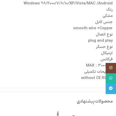
Windows 98/2000/7/8/10/XP/Vista/MAC /Android
رنگ
مشکی
جنس کابل
smooth wire +Copper
نوع اتصال
plug and play
نوع حسگر
اپتیکال
فرکانس
MAX：3000fps
اینستاگرام
توضیحات تکمیلی
without CE ROHS
واتساپ
تلگرام
محصولات پیشنهادی