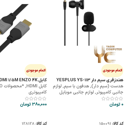
اتمام موجودی
اتمام موجودی
هندزفری سیم دار YESPLUS YS-113
کابل HDMI 1/5M ENZO 4K پک طلقی
هدست (سیم دار)
,
هدفون با سیم
,
لوازم
کابل HDMI
,
*محص
جانبی کامپیوتر
,
لوازم جانبی موبایل
کامپیوتری
0
تومان
380,000
تومان
اطلاعات بیشتر
اطلاعات بیشتر
کد کالا:
150091
کد کالا:
128128