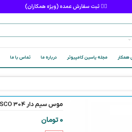
👈🏻 ثبت سفارش عمده (ویژه همکاران)
 همکار
مجله یاسین کامپیوتر
درباره ما
تماس با ما
موس سیم دار TSCO 304
0
تومان