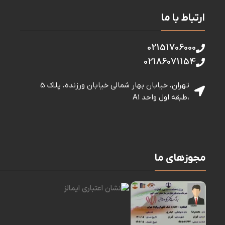
ارتباط با ما
02151706000
02186071154
تهران، خیابان بهار شمالی خيابان ورزنده، پلاک 5
،طبقه اول واحد A1
مجوزهای ما