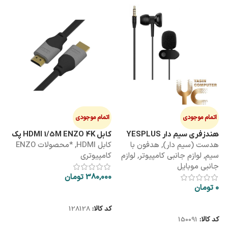
اتمام موجودی
اتمام موجودی
ا
هندزفری سیم دار YESPLUS
کابل HDMI 1/5M ENZO 4K پک
کابل 3M
هدست (سیم دار)
,
هدفون با
کابل HDMI
,
*محصولات ENZO
کاب
YS-113
طلقی
سیم
,
لوازم جانبی کامپیوتر
,
لوازم
کامپیوتری
کا
جانبی موبایل
380,000
تومان
00
0
تومان
اطلاعات بیشتر
اطلاعات بیشتر
کد کالا:
128128
کد
کد کالا:
150091