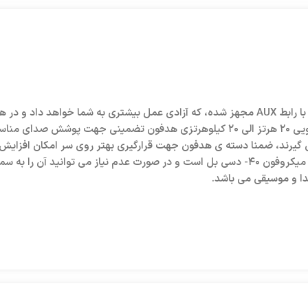
هدست B6 جهت اتصال به دستگاه های مورد نظر به یک کابل دو متری با رابط AUX مجهز شده، که آزادی
امپدانس ۳۲ اهمی، حساسیت ۱۰۵ دسی بلی با همراهی فرکانس پاسخگویی ۲۰ هرتز الی ۲۰ کیل
وش قرار می گیرند، ضمنا دسته ی هدفون جهت قرارگیری بهتر روی سر امکان اف
دارد که می توانید به وسیله آن به انجام مکالمه بپردازید، حساسیت این میکروفون ۴۰- دسی بل است 
 و موسیقی می باشد.