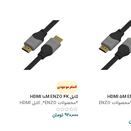
هاب
ه
0
اتمام موجودی
کابل HDMI 10M ENZO 4K
*محصولات ENZO
*محصولات ENZO*
,
کابل HDMI
ک
920,000
تومان
ن
اطلاعات بیشتر