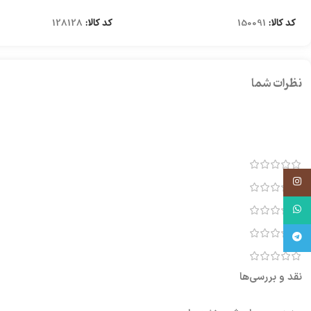
کد کالا:
150091
کد کالا:
128128
نظرات شما
اینستاگرام
واتساپ
تلگرام
نقد و بررسی‌ها