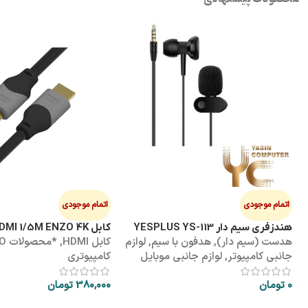
اتمام موجودی
اتمام موجودی
هندزفری سیم دار YESPLUS YS-113
کابل HDMI 1/5M ENZO 4K پک طلقی
هدست (سیم دار)
,
هدفون با سیم
,
لوازم
کابل HDMI
,
*محص
جانبی کامپیوتر
,
لوازم جانبی موبایل
کامپیوتری
0
تومان
380,000
تومان
اطلاعات بیشتر
اطلاعات بیشتر