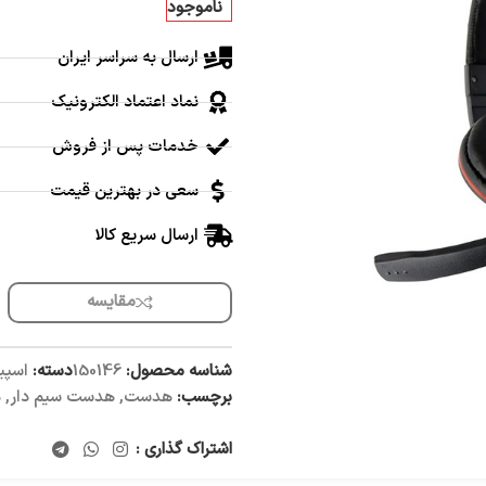
ناموجود
ارسال به سراسر ایران
نماد اعتماد الکترونیک
خدمات پس از فروش
سعی در بهترین قیمت
ارسال سریع کالا
مقایسه
شناسه محصول:
150146
دسته:
اسپی
برچسب:
هدست
,
هدست سیم دار
,
ه
اشتراک گذاری :