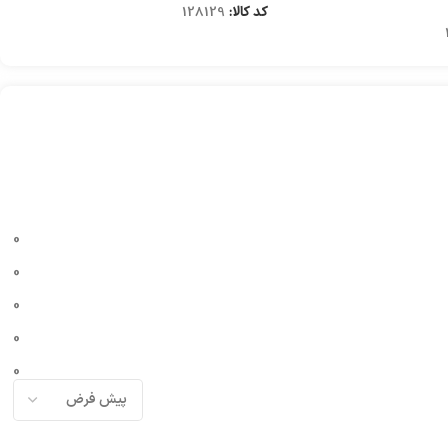
کد کالا:
128129
0
0
0
0
0