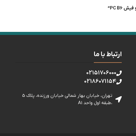
PC B6”
ارتباط با ما
02151706000
02186071154
تهران، خیابان بهار شمالی خيابان ورزنده، پلاک 5
،طبقه اول واحد A1