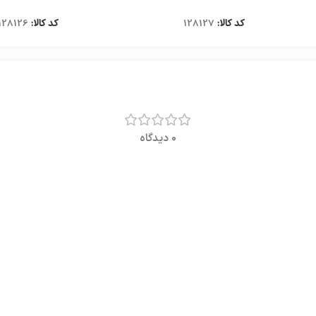
کد کالا:
128127
کد کالا:
128126
0 دیدگاه