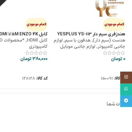
اتمام موجودی
اتمام موجودی
هندزفری سیم دار YESPLUS YS-113
کابل HDMI 1/5M ENZO 4K پک طلقی
هدست (سیم دار)
,
هدفون با سیم
,
لوازم
کابل HDMI
,
*محص
جانبی کامپیوتر
,
لوازم جانبی موبایل
کامپیوتری
0
تومان
380,000
تومان
اطلاعات بیشتر
اطلاعات بیشتر
اینستاگرام
کد کالا:
150091
کد کالا:
128128
واتساپ
تلگرام
نظرات شما