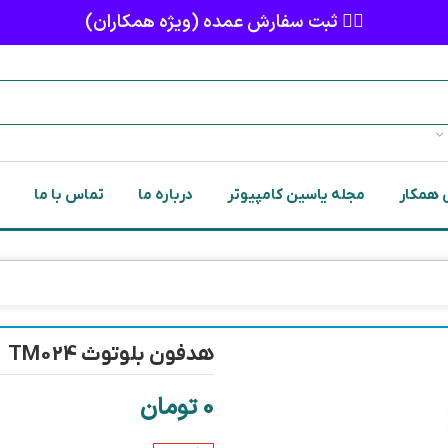
👈🏻 ثبت سفارش عمده (ویژه همکاران)
 همکار
مجله یاسین کامپیوتر
درباره ما
تماس با ما
هدفون بلوتوث TM024
0
تومان