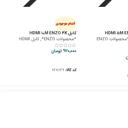
هاب
ه
0
اتمام موجودی
کابل HDMI 10M ENZO 4K
*محصولات ENZO
*محصولات ENZO*
,
کابل HDMI
ک
920,000
تومان
ن
اطلاعات بیشتر
کد کالا:
128129