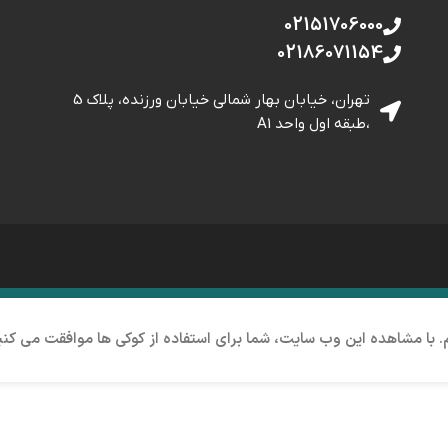
02151706000
02186071154
تهران، خیابان بهار شمالی خيابان ورزنده، پلاک 5
،طبقه اول واحد A1
م. با مشاهده این وب سایت، شما برای استفاده از کوکی ها موافقت می کنی