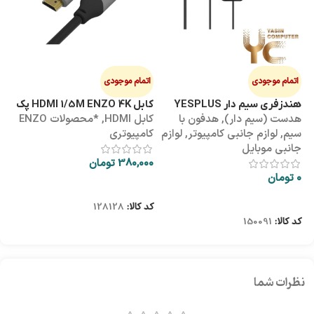
اتمام موجودی
اتمام موجودی
ا
هندزفری سیم دار YESPLUS
کابل HDMI 1/5M ENZO 4K پک
کابل 3M
هدست (سیم دار)
,
هدفون با
کابل HDMI
,
*محصولات ENZO
کاب
YS-113
طلقی
سیم
,
لوازم جانبی کامپیوتر
,
لوازم
کامپیوتری
کا
جانبی موبایل
380,000
تومان
00
0
تومان
اطلاعات بیشتر
اطلاعات بیشتر
کد کالا:
128128
کد
کد کالا:
150091
نظرات شما