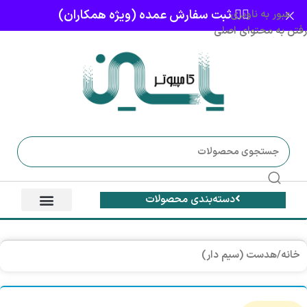
👈🏻 ثبت سفارش عمده (ویژه همکاران)
عبور به ناوبری
رفتن به محتوای اصلی
دسته‌بندی محصولات
خانه
/
هدست (سیم دار)