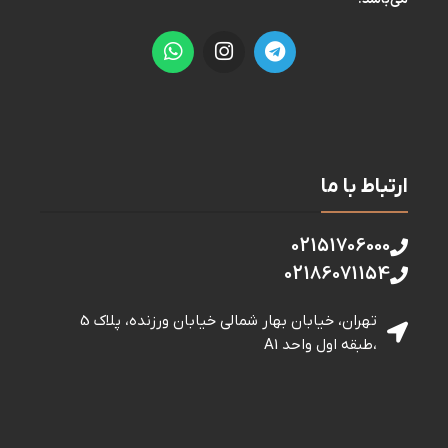
ارتباط با ما
02151706000
02186071154
تهران، خیابان بهار شمالی خيابان ورزنده، پلاک 5
،طبقه اول واحد A1