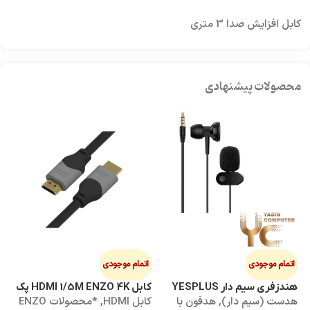
کابل افزایش صدا 3 متری
محصولات پیشنهادی
اتمام موجودی
اتمام موجودی
ا
هندزفری سیم دار YESPLUS
کابل HDMI 1/5M ENZO 4K پک
کابل 3M
هدست (سیم دار)
,
هدفون با
کابل HDMI
,
*محصولات ENZO
کاب
YS-113
طلقی