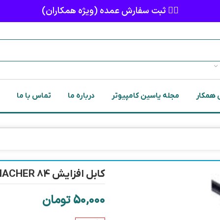
👈🏻 ثبت سفارش عمده (ویژه همکاران)
 همکار
مجله یاسین کامپیوتر
درباره ما
تماس با ما
کابل افزایش 1/5M MACHER 84
50,000
تومان