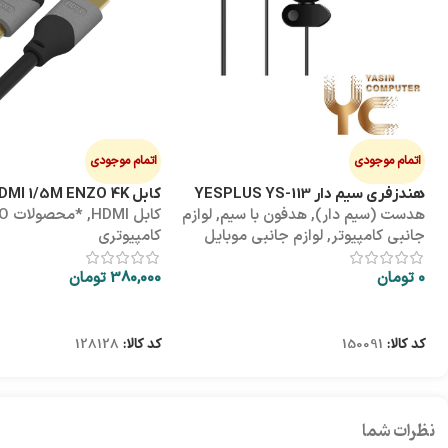
اتمام موجودی
اتمام موجودی
هندزفری سیم دار YESPLUS YS-113
کابل HDMI 1/5M ENZO 4K پک طلقی
هدست (سیم دار)
,
هدفون با سیم
,
لوازم
کابل HDMI
,
*محص
جانبی کامپیوتر
,
لوازم جانبی موبایل
کامپیوتری
0
تومان
380,000
تومان
اطلاعات بیشتر
اطلاعات بیشتر
کد کالا:
150091
کد کالا:
128128
نظرات شما