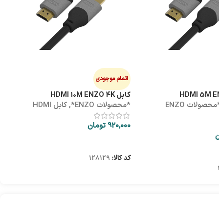
هاب
ه
0
اتمام موجودی
کابل HDMI 10M ENZO 4K
*محصولات ENZO
*محصولات ENZO*
,
کابل HDMI
ک
920,000
تومان
ن
اطلاعات بیشتر
کد کالا:
128129