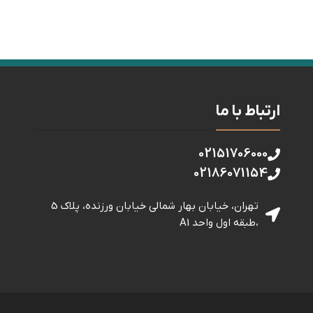
ارتباط با ما
02151706000
02186071154
تهران، خیابان بهار شمالی خيابان ورزنده، پلاک 5
،طبقه اول واحد A1