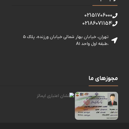
02151706000
02186071154
تهران، خیابان بهار شمالی خيابان ورزنده، پلاک 5
،طبقه اول واحد A1
مجوزهای ما