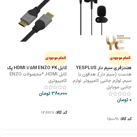
اتمام موجودی
اتمام موجودی
ا
هندزفری سیم دار YESPLUS
کابل HDMI 1/5M ENZO 4K پک
کابل 3M
هدست (سیم دار)
,
هدفون با
کابل HDMI
,
*محصولات ENZO
کاب
YS-113
طلقی
سیم
,
لوازم جانبی کامپیوتر
,
لوازم
کامپیوتری
کا
جانبی موبایل
380,000
تومان
00
0
تومان
اطلاعات بیشتر
اطلاعات بیشتر
کد کالا:
128128
کد
کد کالا:
150091