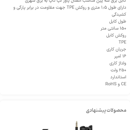
کابل برق سه پین مناسب اتصال پاور لپ تاپ به برق شهری
دارای طول ۱٫۵ متری و روکش TPE جهت مقاومت در برابر پارگی و
کشیدگی
طول کابل
150 سانتی متر
روکش کابل
TPE
جریان کاری
16 آمپر
ولتاژ کاری
250 ولت
استاندارد
CE و RoHS
محصولات پیشنهادی