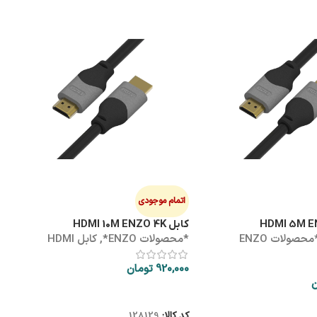
هاب
ه
0
اتمام موجودی
کابل HDMI 10M ENZO 4K
*محصولات ENZO
*محصولات ENZO*
,
کابل HDMI
ک
920,000
تومان
ن
اطلاعات بیشتر
کد کالا:
128129