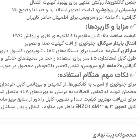
جنس کانکتورها:
روکش طلایی برای بهبود کیفیت انتقال
پشتیبانی از رزولوشن:
کیفیت تصویر استاندارد و صدا با وضوح بالا
گارانتی:
60 ماهه انزو سرویس برای اطمینان خاطر کاربران
✅
مزایا و کاربردها:
کیفیت ساخت بالا:
کابل مقاوم با کانکتورهای فلزی و روکش PVC
انتقال پایدار سیگنال:
جلوگیری از افت کیفیت صدا و تصویر
سازگاری گسترده:
مناسب برای دستگاه‌های DVD، تلویزیون، کنسول بازی، ویدئو پلیر و دستگاه‌های قدیمی
طول کابل استاندارد:
1.5 متر برای استفاده راحت در محیط‌های خانگی و اداری
گارانتی 60 ماهه انزو سرویس:
شامل تعمیر یا تعویض محصول در صورت 
✅
نکات مهم هنگام استفاده:
برای جلوگیری از آسیب به کانکتورها، از کشیدن و پیچاندن کابل خودداری
مطمئن شوید که تمامی اتصالات به درستی به پورت‌های RCA متصل شده‌اند.
برای دریافت بهترین کیفیت صدا و تصویر، کابل را دور از منابع نویز مانن
کابل تصویر 3 به 3 ENZO 1.5M
با طراحی مقاوم، انتقال پایدار سیگنال و گارانتی 60 ماهه انزو سرویس، انتخابی ایده‌آل برای کاربران خانگی و حرفه‌ای است که به دنبال اتصال
محصولات پیشنهادی