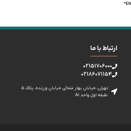
ارتباط با ما
02151706000
02186071154
تهران، خیابان بهار شمالی خيابان ورزنده، پلاک 5
،طبقه اول واحد A1