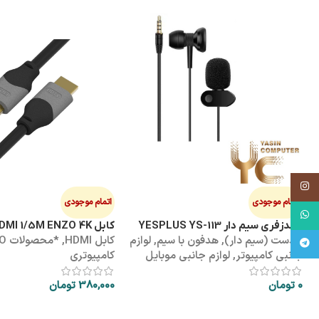
اینستاگرام
اتمام موجودی
اتمام موجودی
واتساپ
هندزفری سیم دار YESPLUS YS-113
کابل HDMI 1/5M ENZO 4K پک طلقی
هدست (سیم دار)
,
هدفون با سیم
,
لوازم
کابل HDMI
,
*محص
تلگرام
جانبی کامپیوتر
,
لوازم جانبی موبایل
کامپیوتری
0
تومان
380,000
تومان
اطلاعات بیشتر
اطلاعات بیشتر