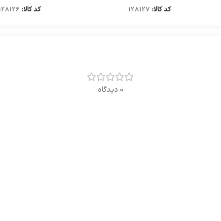
کد کالا:
128127
کد کالا:
128126
0 دیدگاه