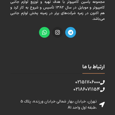
مجموعه ياسين كامپيوتر با هدف تهيه و توزيع لوازم جانبی
كامپيوتر و موبايل در سال ١٣٨٢ تأسيس و شروع به كار كرد و
هم اكنون در زمره شركت‌های برتر در زمينه پخش لوازم جانبی
می‌باشد.
ارتباط با ما
02151706000
02186071154
تهران، خیابان بهار شمالی خيابان ورزنده، پلاک 5
،طبقه اول واحد A1