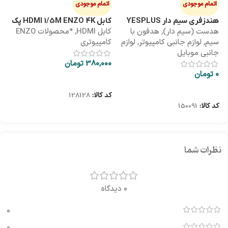
اتمام موجودی
اتمام موجودی
ا
هندزفری سیم دار YESPLUS
کابل HDMI 1/5M ENZO 4K پک
کابل 3M
هدست (سیم دار)
,
هدفون با
کابل HDMI
,
*محصولات ENZO
کاب
YS-113
طلقی
سیم
,
لوازم جانبی کامپیوتر
,
لوازم
کامپیوتری
کا
جانبی موبایل
380,000
تومان
00
0
تومان
اطلاعات بیشتر
اطلاعات بیشتر
کد کالا:
128128
کد
کد کالا:
150091
نظرات شما
0 دیدگاه
0
0