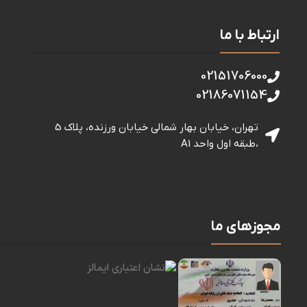
ارتباط با ما
02151706000
02186071154
تهران، خیابان بهار شمالی خيابان ورزنده، پلاک 5
،طبقه اول واحد A1
مجوزهای ما