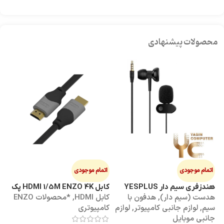
محصولات پیشنهادی
اتمام موجودی
اتمام موجودی
ا
هندزفری سیم دار YESPLUS
کابل HDMI 1/5M ENZO 4K پک
کابل 3M
هدست (سیم دار)
,
هدفون با
کابل HDMI
,
*محصولات ENZO
کاب
YS-113
طلقی
سیم
,
لوازم جانبی کامپیوتر
,
لوازم
کامپیوتری
کا
جانبی موبایل