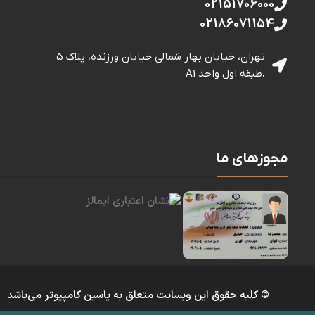
02151706000
02186071154
تهران، خیابان بهار شمالی خيابان ورزنده، پلاک 5
،طبقه اول واحد A1
مجوزهای ما
© کلیه حقوق این وبسایت متعلق به یاسین کامپیوتر می‌باشد