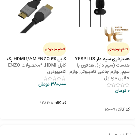
اتمام موجودی
اتمام موجودی
ا
هندزفری سیم دار YESPLUS
کابل HDMI 1/5M ENZO 4K پک
کابل 3M
هدست (سیم دار)
,
هدفون با
کابل HDMI
,
*محصولات ENZO
کاب
YS-113
طلقی
سیم
,
لوازم جانبی کامپیوتر
,
لوازم
کامپیوتری
کا
جانبی موبایل
380,000
تومان
00
0
تومان
اطلاعات بیشتر
اطلاعات بیشتر
کد کالا:
128128
کد
کد کالا:
150091