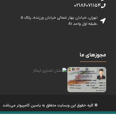
02186071154
تهران، خیابان بهار شمالی خيابان ورزنده، پلاک 5
،طبقه اول واحد A1
مجوزهای ما
© کلیه حقوق این وبسایت متعلق به یاسین کامپیوتر می‌باشد