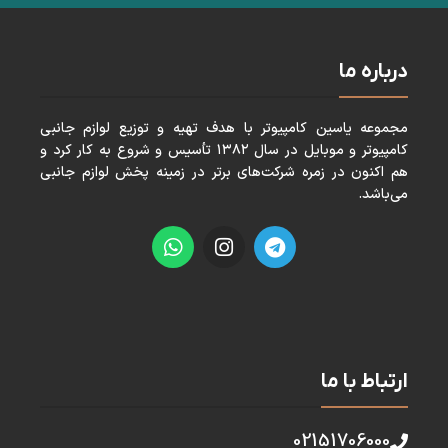
درباره ما
مجموعه ياسين كامپيوتر با هدف تهيه و توزيع لوازم جانبی
كامپيوتر و موبايل در سال ١٣٨٢ تأسيس و شروع به كار كرد و
هم اكنون در زمره شركت‌های برتر در زمينه پخش لوازم جانبی
می‌باشد.
ارتباط با ما
02151706000