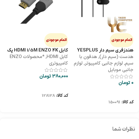
اتمام موجودی
اتمام موجودی
ا
هندزفری سیم دار YESPLUS
کابل HDMI 1/5M ENZO 4K پک
کابل 3M
هدست (سیم دار)
,
هدفون با
کابل HDMI
,
*محصولات ENZO
کاب
YS-113
طلقی
سیم
,
لوازم جانبی کامپیوتر
,
لوازم
کامپیوتری
کا
جانبی موبایل
380,000
تومان
00
0
تومان
اطلاعات بیشتر
اطلاعات بیشتر
کد کالا:
128128
کد
کد کالا:
150091
نظرات شما