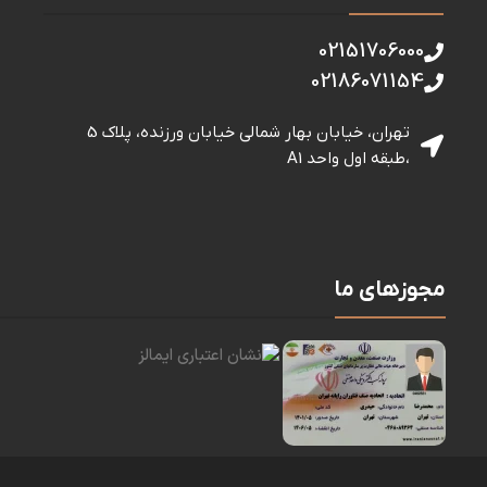
02151706000
02186071154
تهران، خیابان بهار شمالی خيابان ورزنده، پلاک 5
،طبقه اول واحد A1
مجوزهای ما