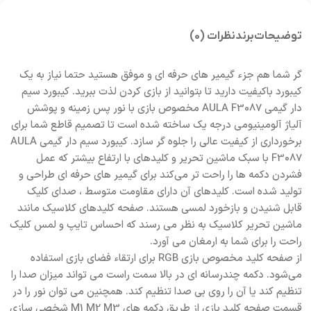
توضیحات
برند
نظرات (0)
گر شما هم جزء گیمیر های حرفه ای و موفق هستید حتما نیاز به یک
کیبورد باکیفیت دارید تا بتوانید از بازی کردن لذت ببرید. کیبورد سیم
دار گیمی AULA F3087 مخصوص بازی با نور پس زمینه و پوشش
آلیاژ آلومینیومی درجه یک ساخته شده است تا تصمیم قاطع شما برای
برخورداری از کیفیت عالی را جلوه گر سازد. کیبورد سیم دار گیمی AULA
F3087 با سبک ماشین تحریر و کلیدهای با ارتفاع بیشتر که عمل
فشردن دکمه ها را راحت تر می‌کند برای گیمیر های حرفه ای طراحی و
تولید شده است. کلیدهای آن دارای مقاومت متوسط ​​، صدای کلیک
قابل شنیدن و بازخورد لمسی هستند. صفحه کلیدهای کلاسیک مانند
ماشین تحریر کلاسیک به نظر می رسند که احساس تایپ و لمس کلیک
راحت را برای شما به ارمغان می آورد.
از صفحه کلید مخصوص بازی RGB برای ارتقاء فضای بازی استفاده
می‌شود. دکمه چندرسانه ای در بالا سمت راست می تواند میزان صدا را
تنظیم کند یا آن را روی بی صدا تنظیم کند. همچنین می توان نور را در
قسمت صفحه کلید بازی از طریق دکمه های M1 M2 M3 شخصی سازی