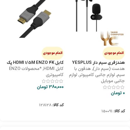
اتمام موجودی
اتمام موجودی
ا
هندزفری سیم دار YESPLUS
کابل HDMI 1/5M ENZO 4K پک
کابل 3M
هدست (سیم دار)
,
هدفون با
کابل HDMI
,
*محصولات ENZO
کاب
YS-113
طلقی
سیم
,
لوازم جانبی کامپیوتر
,
لوازم
کامپیوتری
کا
جانبی موبایل
380,000
تومان
00
0
تومان
اطلاعات بیشتر
اطلاعات بیشتر
کد کالا:
128128
کد
کد کالا:
150091