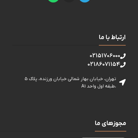
ارتباط با ما
02151706000
02186071154
تهران، خیابان بهار شمالی خيابان ورزنده، پلاک 5
،طبقه اول واحد A1
مجوزهای ما