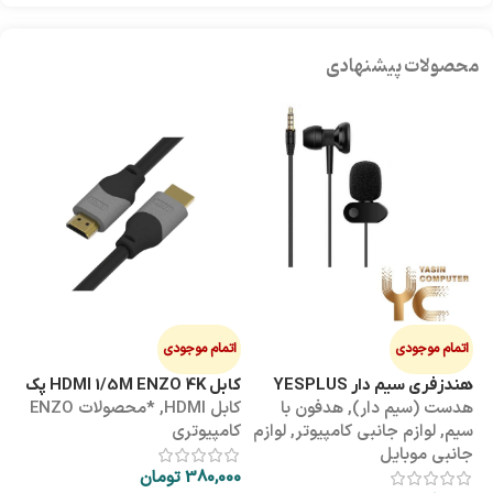
محصولات پیشنهادی
اتمام موجودی
اتمام موجودی
ا
هندزفری سیم دار YESPLUS
کابل HDMI 1/5M ENZO 4K پک
کابل 3M
هدست (سیم دار)
,
هدفون با
کابل HDMI
,
*محصولات ENZO
کاب
YS-113
طلقی
سیم
,
لوازم جانبی کامپیوتر
,
لوازم
کامپیوتری
کا
جانبی موبایل
380,000
تومان
00