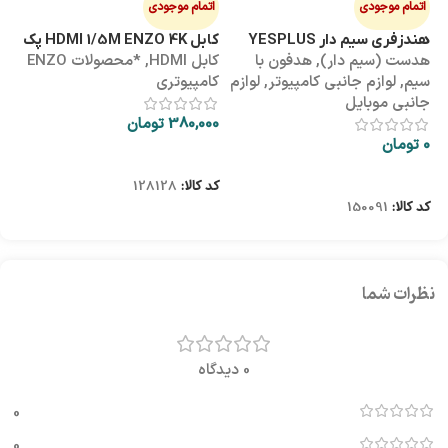
اتمام موجودی
اتمام موجودی
ا
هندزفری سیم دار YESPLUS
کابل HDMI 1/5M ENZO 4K پک
کابل 3M
هدست (سیم دار)
,
هدفون با
کابل HDMI
,
*محصولات ENZO
کاب
YS-113
طلقی
سیم
,
لوازم جانبی کامپیوتر
,
لوازم
کامپیوتری
کا
جانبی موبایل
380,000
تومان
00
0
تومان
اطلاعات بیشتر
اطلاعات بیشتر
کد کالا:
128128
کد
کد کالا:
150091
نظرات شما
0 دیدگاه
0
0