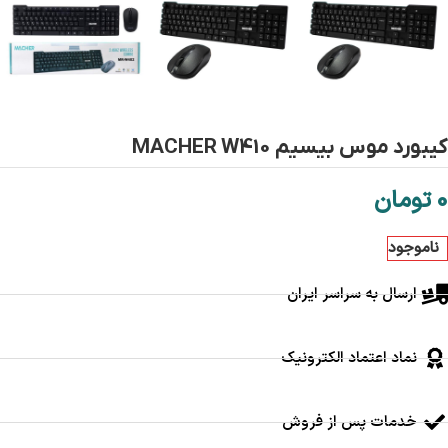
کیبورد موس بیسیم MACHER W410
0
تومان
ناموجود
ارسال به سراسر ایران
نماد اعتماد الکترونیک
خدمات پس از فروش