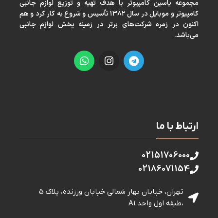
مجموعه ياسين كامپيوتر با هدف تهيه و توزيع لوازم جانبی
كامپيوتر و موبايل در سال ١٣٨٢ تأسيس و شروع به كار كرد و هم
اكنون در زمره شركت‌های برتر در زمينه پخش لوازم جانبی
می‌باشد.
ارتباط با ما
02151706000
02186071154
تهران، خیابان بهار شمالی خيابان ورزنده، پلاک 5
،طبقه اول واحد A1