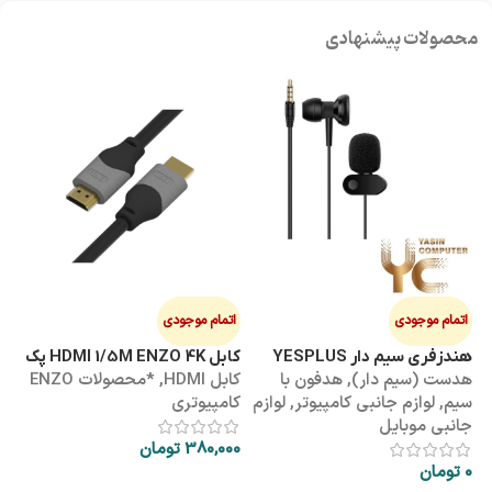
محصولات پیشنهادی
اتمام موجودی
اتمام موجودی
ا
هندزفری سیم دار YESPLUS
کابل HDMI 1/5M ENZO 4K پک
کابل 3M
هدست (سیم دار)
,
هدفون با
کابل HDMI
,
*محصولات ENZO
کاب
YS-113
طلقی
سیم
,
لوازم جانبی کامپیوتر
,
لوازم
کامپیوتری
کا
جانبی موبایل
380,000
تومان
00
0
تومان
اطلاعات بیشتر