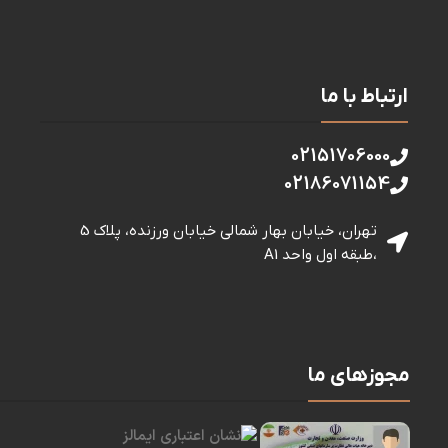
ارتباط با ما
02151706000
02186071154
تهران، خیابان بهار شمالی خيابان ورزنده، پلاک 5
،طبقه اول واحد A1
مجوزهای ما